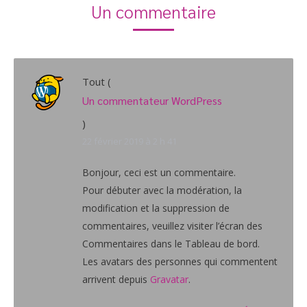
Un commentaire
Tout
(
Un commentateur WordPress
)
22 février 2019 à 2 h 41
Bonjour, ceci est un commentaire.
Pour débuter avec la modération, la
modification et la suppression de
commentaires, veuillez visiter l’écran des
Commentaires dans le Tableau de bord.
Les avatars des personnes qui commentent
arrivent depuis
Gravatar
.