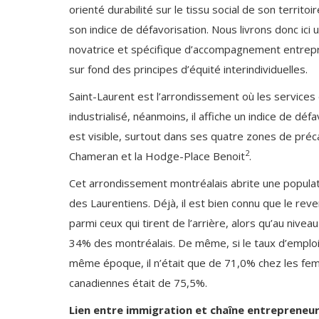
orienté durabilité sur le tissu social de son terri
son indice de défavorisation. Nous livrons donc ici
novatrice et spécifique d’accompagnement entrepre
sur fond des principes d’équité interindividuelles.
Saint-Laurent est l’arrondissement où les services d
industrialisé, néanmoins, il affiche un indice de défa
est visible, surtout dans ses quatre zones de préc
2
Chameran et la Hodge-Place Benoit
.
Cet arrondissement montréalais abrite une populat
des Laurentiens. Déjà, il est bien connu que le 
parmi ceux qui tirent de l’arrière, alors qu’au nive
34% des montréalais. De même, si le taux d’emplo
même époque, il n’était que de 71,0% chez les fe
canadiennes était de 75,5%.
Lien entre immigration et chaîne entrepreneu