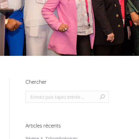
Chercher
Search:
Articles récents
Régine A. Tshombokongo