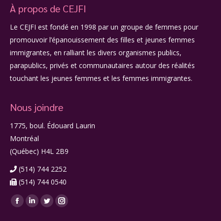
À propos de CEJFI
Le CEJFI est fondé en 1998 par un groupe de femmes pour
promouvoir l’épanouissement des filles et jeunes femmes
immigrantes, en ralliant les divers organismes publics,
parapublics, privés et communautaires autour des réalités
touchant les jeunes femmes et les femmes immigrantes.
Nous joindre
1775, boul. Édouard Laurin
Montréal
(Québec) H4L 2B9
(514) 744 2252
(514) 744 0540
Facebook
LinkedIn
Twitter
Instagram
page
page
page
page