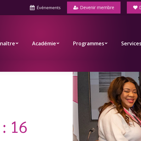
Devenir membre
Événements
Académie
Programmes
Services
Co
naître
Académie
Programmes
Service
 :
16