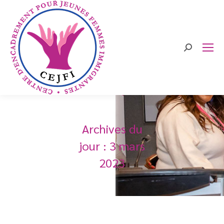
Search:
Archives du
jour :
3 mars
2023