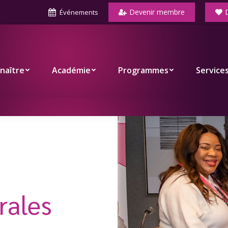
Devenir membre
Événements
Académie
Programmes
Services
Co
naître
Académie
Programmes
Service
rales